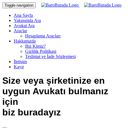
Toggle navigation
Ana Sayfa
Yakınımda Ara
Avukat Ara
Araçlar
Hesaplama Araçları
Hakkımızda
Biz Kimiz?
Gizlilik Politikasi
Teslimat ve İade Sözleşmesi
İletişim
Kayıt
Size veya şirketinize en
uygun Avukatı bulmanız
için
biz buradayız